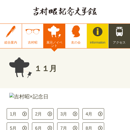
総合案内
吉村昭
展示／イベ
友の会
information
アクセス
ント
１１月
1月
2月
3月
4月
5月
6月
7月
8月