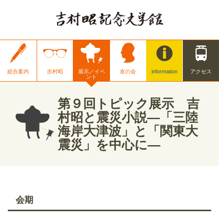
総合案内
吉村昭
展示／イベ
友の会
information
アクセス
ント
第９回トピック展示 吉
村昭と震災小説―「三陸
海岸大津波」と「関東大
震災」を中心に―
会期