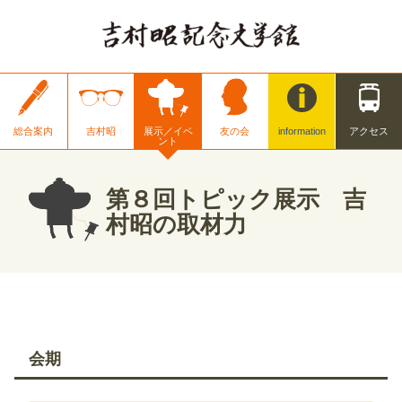
総合案内
吉村昭
展示／イベ
友の会
information
アクセス
ント
第８回トピック展示 吉
村昭の取材力
会期