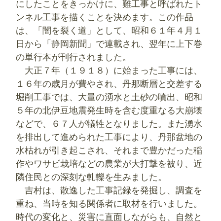
にしたことをきっかけに、難工事と呼ばれたト
ンネル工事を描くことを決めます。この作品
は、「闇を裂く道」として、昭和６１年４月１
日から「静岡新聞」で連載され、翌年に上下巻
の単行本が刊行されました。
大正７年（１９１８）に始まった工事には、
１６年の歳月が費やされ、丹那断層と交差する
堀削工事では、大量の湧水と土砂の噴出、昭和
５年の北伊豆地震発生時を含む度重なる大崩壊
などで、６７人が犠牲となりました。また湧水
を排出して進められた工事により、丹那盆地の
水枯れが引き起こされ、それまで豊かだった稲
作やワサビ栽培などの農業が大打撃を被り、近
隣住民との深刻な軋轢を生みました。
吉村は、散逸した工事記録を発掘し、調査を
重ね、当時を知る関係者に取材を行いました。
時代の変化と、災害に直面しながらも、自然と