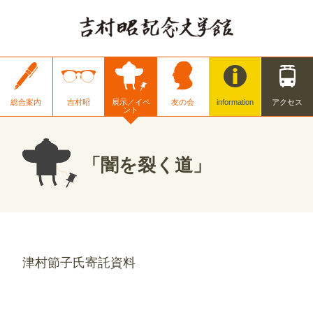
総合案内
吉村昭
展示／イベ
友の会
information
アクセス
ント
「闇を裂く道」
津村節子氏寄託資料