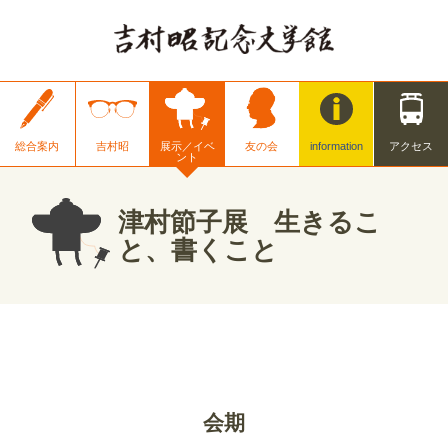
総合案内
吉村昭
展示／イベ
友の会
information
アクセス
ント
津村節子展 生きるこ
と、書くこと
会期