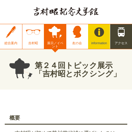
総合案内
吉村昭
展示／イベ
友の会
information
アクセス
ント
第２４回トピック展示
「吉村昭とボクシング」
概要