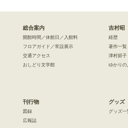
総合案内
吉村昭
開館時間／休館日／入館料
経歴
フロアガイド／常設展示
著作一覧
交通アクセス
津村節子
おしどり文学館
ゆかりの
刊行物
グッズ
図録
グッズ一
広報誌