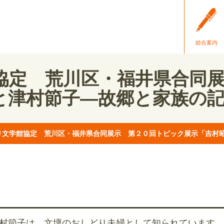
総合案内
協定 荒川区・福井県合同
と津村節子―故郷と家族の
り文学館協定 荒川区・福井県合同展示 第２０回トピック展示「吉村
村節子は、文壇のおしどり夫婦として知られています。