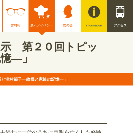
吉村昭
展示／イベント
友の会
information
アクセス
展示 第２０回トピッ
記憶―」
昭と津村節子―故郷と家族の記憶―」
夫婦共に十代のうちに両親を亡くした経験