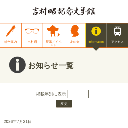
総合案内
吉村昭
展示／イベ
友の会
information
アクセス
ント
お知らせ一覧
掲載年別に表示
2026年7月21日