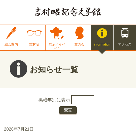
総合案内
吉村昭
展示／イベ
友の会
information
アクセス
ント
お知らせ一覧
掲載年別に表示
2026年7月21日