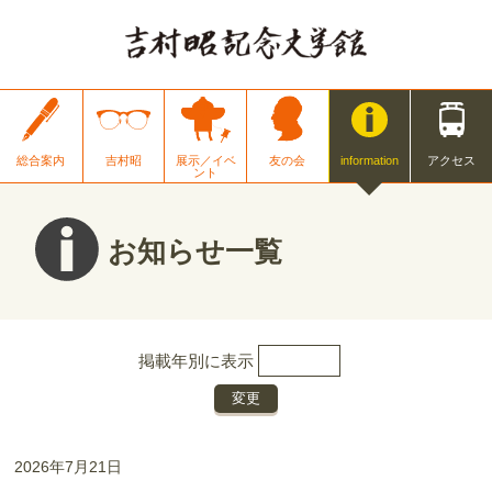
総合案内
吉村昭
展示／イベ
友の会
information
アクセス
ント
お知らせ一覧
掲載年別に表示
2026年7月21日