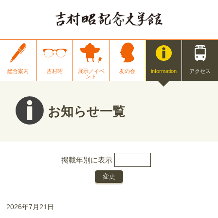
総合案内
吉村昭
展示／イベ
友の会
information
アクセス
ント
お知らせ一覧
掲載年別に表示
2026年7月21日