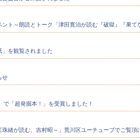
ベント～朗読とトーク「津田寛治が読む『破獄』『果て
紙」を観覧されました
らせ
門』で「超発掘本！」を受賞しました！
江珠緒が読む、吉村昭～」荒川区ユーチューブでご覧頂