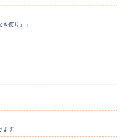
なき便り』」
けます