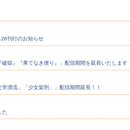
.26刊行のお知らせ
『破獄』『果てなき便り』」配信期間を延長いたします
文学漂流」「少女架刑」」配信期間延長！！
した