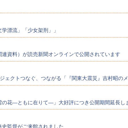
。
文学漂流」「少女架刑」」
関連資料）が読売新聞オンラインで公開されています
年プロジェクトつなぐ、つながる「『関東大震災』吉村昭の
雪の花―ともに在りて―」大好評につき公開期間延長し
堯史監督がご来館されました