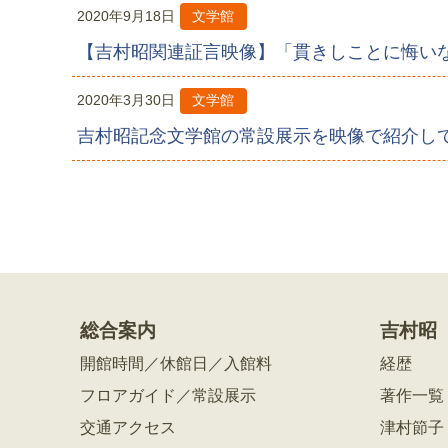
2020年9月18日
文学館
【吉村昭関連証言映像】「貫きしことに悔い
2020年3月30日
文学館
吉村昭記念文学館の常設展示を映像で紹介し
総合案内
吉村昭
開館時間／休館日／入館料
経歴
フロアガイド／常設展示
著作一覧
交通アクセス
津村節子