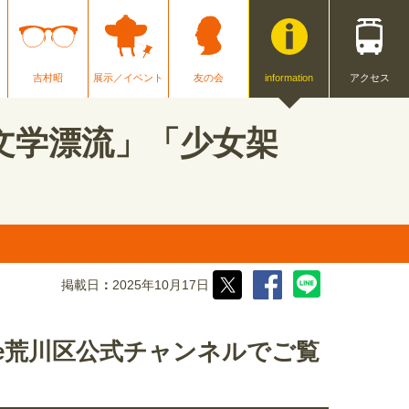
吉村昭
展示／イベント
友の会
information
アクセス
文学漂流」「少女架
掲載日
2025年10月17日
be荒川区公式チャンネルでご覧