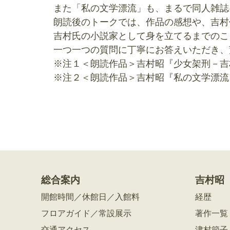
また「私の文学漂流」も、まるで同人雑誌
朗読後のトークでは、作品の感想や、吉村
吉村氏の小説家として身を立てるまでのこ
一つ一つの質問に丁寧にお答えいただき、
※注１＜朗読作品＞吉村昭『少女架刑－吉
※注２＜朗読作品＞吉村昭『私の文学漂流
総合案内
吉村昭
開館時間／休館日／入館料
経歴
フロアガイド／常設展示
著作一覧
交通アクセス
津村節子