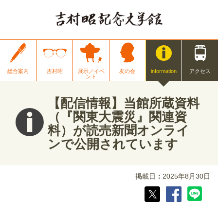
総合案内
吉村昭
展示／イベ
友の会
information
アクセス
ント
【配信情報】当館所蔵資料
（『関東大震災』関連資
料）が読売新聞オンライ
ンで公開されています
掲載日
2025年8月30日