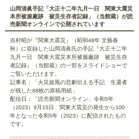
山岡清眞手記「大正十二年九月一日 関東大震災
本所被服廠跡 被災生存者記録」（当館蔵）が読
売新聞オンラインで公開されています
吉村昭が『関東大震災』（昭和48年 文藝春
秋）に収録した山岡清眞氏の手記『大正十二年
九月一日 関東大震災本所被服廠跡 被災生存
者記録』（当館蔵）の一部をスライドショーで
ご覧いただけます。
記事名：「火災旋風の悲劇伝える手記 生還者
が残した68枚の原稿用紙」
配信日：「読売新聞オンライン」令和5年
（2023）9月15日 関東大震災の発生から100
年となった令和5年（2023）に配信されたもの
です。