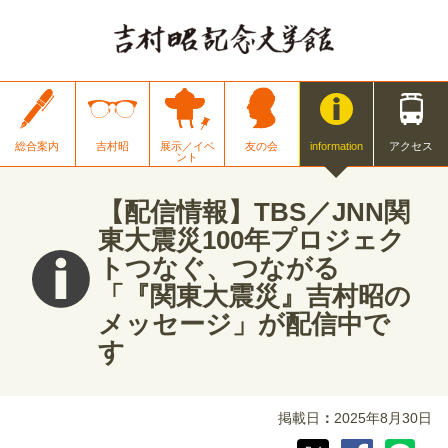
総合案内
吉村昭
展示／イベ
友の会
information
アクセス
ント
【配信情報】TBS／JNN関
東大震災100年プロジェク
トつなぐ、つながる
「『関東大震災』吉村昭の
メッセージ」が配信中で
す
掲載日
2025年8月30日