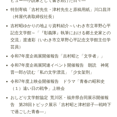
ビュー―小説家として書き続けた日々―
特別寄稿「吉村先生・津村先生と原稿用紙」川口昌洋
（舛屋代表取締役社長）
吉村昭ゆかりの地より資料紹介～いわき市立草野心平
記念文学館～「『彰義隊』執筆における郷土史家との
交流」渡邊彩（いわき市立草野心平記念文学館主任学
芸員）
令和7年度企画展開催報告「吉村昭と「文学者」」
令和7年度企画展関連イベント開催報告 朗読 神尾
晋一郎が読む「私の文学漂流」「少女架刑」
令和7年度上映会開催報告 ドラマ「青春の昭和史
（１）遠い日の戦争」上映会
おしどり文学館協定 荒川区・福井県合同展示開催報
告 第28回トピック展示「吉村昭と津村節子―戦時下
で過ごした青春―」