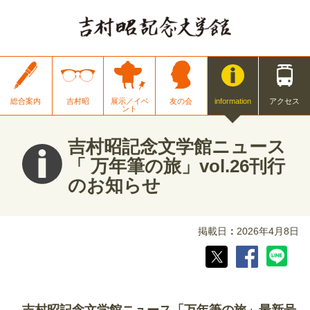
総合案内
吉村昭
展示／イベ
友の会
information
アクセス
ント
吉村昭記念文学館ニュース
「 万年筆の旅」vol.26刊行
のお知らせ
掲載日
2026年4月8日
吉村昭記念文学館ニュース「万年筆の旅」最新号