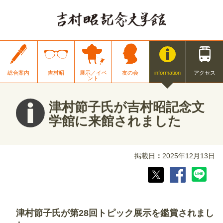
総合案内
吉村昭
展示／イベ
友の会
information
アクセス
ント
津村節子氏が吉村昭記念文
学館に来館されました
掲載日
2025年12月13日
津村節子氏が第28回トピック展示を鑑賞されまし