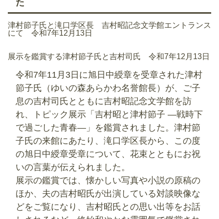
た
津村節子氏と滝口学区長 吉村昭記念文学館エントランス
にて 令和7年12月13日
展示を鑑賞する津村節子氏と吉村司氏 令和7年12月13日
令和7年11月3日に旭日中綬章を受章された津村
節子氏（ゆいの森あらかわ名誉館長）が、ご子
息の吉村司氏とともに吉村昭記念文学館を訪
れ、トピック展示「吉村昭と津村節子 ―戦時下
で過ごした青春―」を鑑賞されました。津村節
子氏の来館にあたり、滝口学区長から、この度
の旭日中綬章受章について、花束とともにお祝
いの言葉が伝えられました。
展示の鑑賞では、懐かしい写真や小説の原稿の
ほか、夫の吉村昭氏が出演している対談映像な
どをご覧になり、吉村昭氏との思い出等をお話