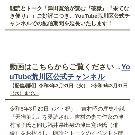
朗読とトーク「津田寛治が読む『破獄』『果てな
き便り』」ご好評につき、YouTube荒川区公式チ
ャンネルでの配信期間を延長いたします！
動画はこちらからご覧ください→
Yo
uTube荒川区公式チャンネル
【配信期間】
令和8年3月31日（火）
⇒
令和9年3月31日
（水）まで。
令和6年3月20日（水・祝）、吉村昭の歴史小説
『天狗争乱』を愛読され、吉村の妻で作家の津
村節子氏と同じ福井県出身の津田寛治氏（俳
優）をお招きし、朗読とトークのイベントを開