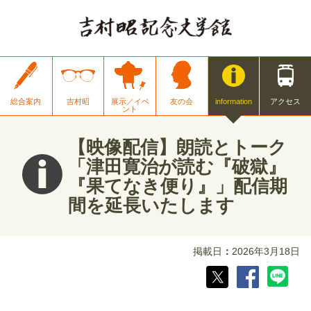
総合案内
吉村昭
展示／イベ
友の会
information
アクセス
ント
【映像配信】朗読とトーク
「津田寛治が読む『破獄』
『果てなき便り』」配信期
間を延長いたします
掲載日
2026年3月18日