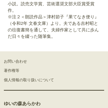
小説。読売文学賞、芸術選奨文部大臣賞受賞
作。
※注２＜朗読作品＞津村節子『果てなき便り』
（令和2年 文春文庫）より。夫である吉村昭と
の往復書簡を通して、夫婦作家として共に歩ん
だ日々を綴った随筆集。
お問い合わせ
著作権等
個人情報の取り扱いについて
ゆいの森あらかわ