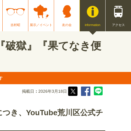
吉村昭
展示／イベント
友の会
information
アクセス
『破獄』『果てなき便
す
掲載日
2026年3月18日
き、YouTube荒川区公式チ