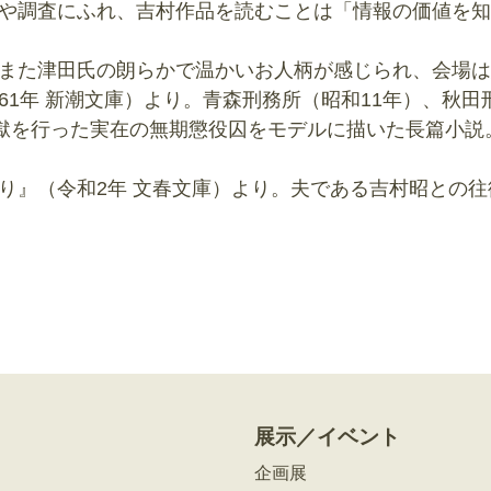
や調査にふれ、吉村作品を読むことは「情報の価値を知
また津田氏の朗らかで温かいお人柄が感じられ、会場は
1年 新潮文庫）より。青森刑務所（昭和11年）、秋田刑
脱獄を行った実在の無期懲役囚をモデルに描いた長篇小
り』（令和2年 文春文庫）より。夫である吉村昭との
展示／イベント
企画展