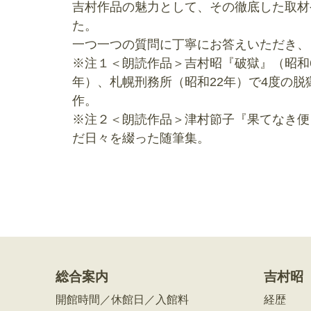
吉村作品の魅力として、その徹底した取材
た。
一つ一つの質問に丁寧にお答えいただき、
※注１＜朗読作品＞吉村昭『破獄』（昭和6
年）、札幌刑務所（昭和22年）で4度の
作。
※注２＜朗読作品＞津村節子『果てなき便
だ日々を綴った随筆集。
総合案内
吉村昭
開館時間／休館日／入館料
経歴