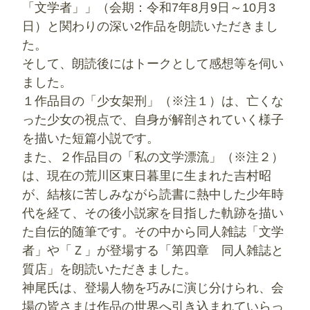
「文学者」」（会期：令和7年8月9日～10月3
日）と関わりの深い2作品を朗読いただきまし
た。
そして、朗読後にはトークとして感想等を伺い
ました。
１作品目の「少女架刑」（※注１）は、亡くな
った少女の視点で、自身が解剖されていく様子
を描いた短篇小説です。
また、２作品目の「私の文学漂流」（※注２）
は、現在の荒川区東日暮里に生まれた吉村昭
が、結核に苦しみながら読書に熱中した少年時
代を経て、その後小説家を目指した軌跡を描い
た自伝的随筆です。その中から同人雑誌「文学
者」や「Ｚ」が登場する「第四章 同人雑誌と
質店」を朗読いただきました。
神尾氏は、登場人物を巧みに演じ分けられ、会
場の皆さまは作品の世界へ引き込まれていらっ