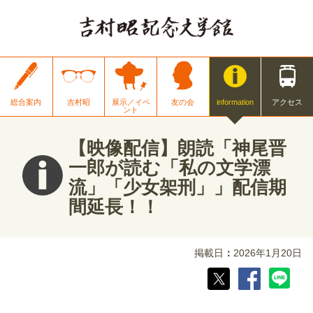
総合案内
吉村昭
展示／イベ
友の会
information
アクセス
ント
【映像配信】朗読「神尾晋
一郎が読む「私の文学漂
流」「少女架刑」」配信期
間延長！！
掲載日
2026年1月20日