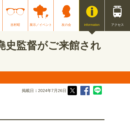
吉村昭
展示／イベント
友の会
information
アクセス
堯史監督がご来館され
掲載日
2024年7月26日