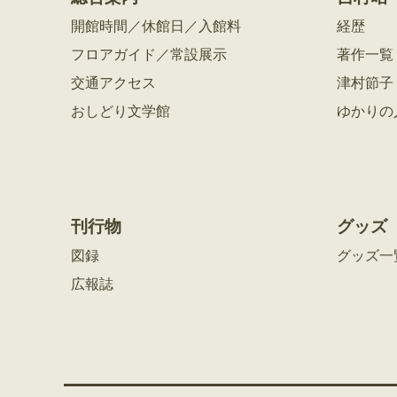
開館時間／休館日／入館料
経歴
フロアガイド／常設展示
著作一覧
交通アクセス
津村節子
おしどり文学館
ゆかりの
刊行物
グッズ
図録
グッズ一
広報誌