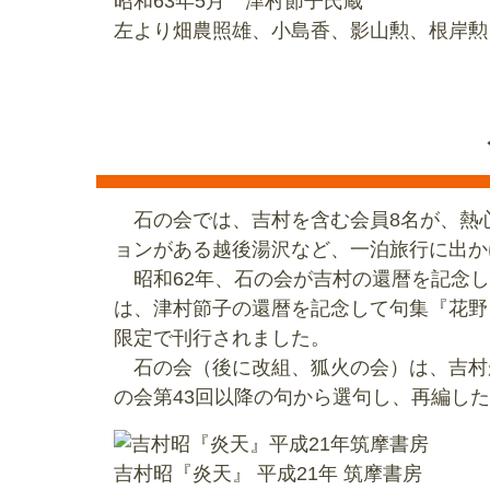
昭和63年5月 津村節子氏蔵
左より畑農照雄、小島香、影山勲、根岸勲
石の会では、吉村を含む会員8名が、熱
ョンがある越後湯沢など、一泊旅行に出か
昭和62年、石の会が吉村の還暦を記念し、
は、津村節子の還暦を記念して句集『花野
限定で刊行されました。
石の会（後に改組、狐火の会）は、吉村がこ
の会第43回以降の句から選句し、再編し
吉村昭『炎天』 平成21年 筑摩書房