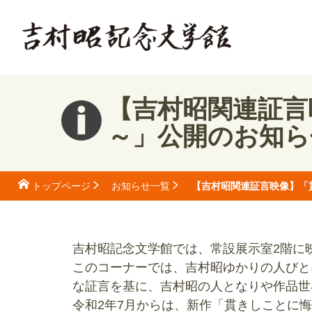
【吉村昭関連証言
～」公開のお知ら
【吉村昭関連証言映像】「
トップページ
お知らせ一覧
吉村昭記念文学館では、常設展示室2階に
このコーナーでは、吉村昭ゆかりの人びと
な証言を基に、吉村昭の人となりや作品世
令和2年7月からは、新作「貫きしことに