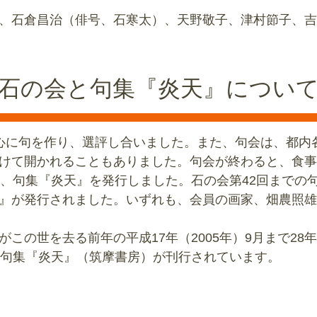
、石倉昌治（俳号、石寒太）、天野敬子、津村節子、吉
石の会と句集『炎天』につい
心に句を作り、選評し合いました。また、句会は、都内
けて開かれることもありました。句会が終わると、食事
句集『炎天』を発行しました。石の会第42回までの句か
』が発行されました。いずれも、会員の画家、畑農照雄
の世を去る前年の平成17年（2005年）9月まで28
た句集『炎天』（筑摩書房）が刊行されています。