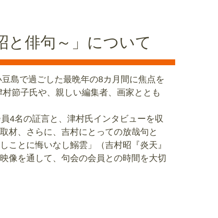
昭と俳句～」について
小豆島で過ごした最晩年の8カ月間に焦点を
、津村節子氏や、親しい編集者、画家ととも
員4名の証言と、津村氏インタビューを収
取材、さらに、吉村にとっての放哉句と
しことに悔いなし鰯雲」（吉村昭『炎天』
映像を通して、句会の会員との時間を大切