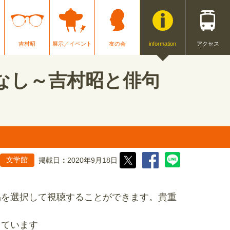
吉村昭
展示／イベント
友の会
information
アクセス
なし～吉村昭と俳句
掲載日
2020年9月18日
文学館
品を選択して視聴することができます。貴重
しています