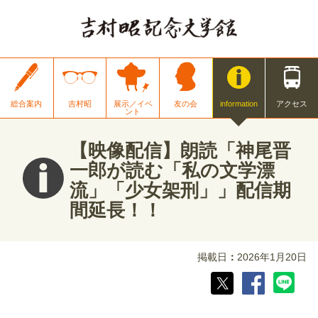
総合案内
吉村昭
展示／イベ
友の会
information
アクセス
ント
【映像配信】朗読「神尾晋
一郎が読む「私の文学漂
流」「少女架刑」」配信期
間延長！！
掲載日
2026年1月20日