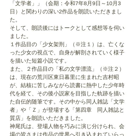
「文学者」」（会期：令和7年8月9日～10月3
日）と関わりの深い2作品を朗読いただきまし
た。
そして、朗読後にはトークとして感想等を伺い
ました。
１作品目の「少女架刑」（※注１）は、亡くな
った少女の視点で、自身が解剖されていく様子
を描いた短篇小説です。
また、２作品目の「私の文学漂流」（※注２）
は、現在の荒川区東日暮里に生まれた吉村昭
が、結核に苦しみながら読書に熱中した少年時
代を経て、その後小説家を目指した軌跡を描い
た自伝的随筆です。その中から同人雑誌「文学
者」や「Ｚ」が登場する「第四章 同人雑誌と
質店」を朗読いただきました。
神尾氏は、登場人物を巧みに演じ分けられ、会
場の皆さまは作品の世界へ引き込まれていらっ