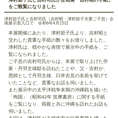
をご観覧になりました
津村節子氏と吉村司氏（吉村昭・津村節子夫妻ご子息）企
画展示室入口で 令和6年4月15日
本展開催にあたり、津村節子氏より、吉村昭と
交わした貴重な手紙の数々をお借りしました。
津村氏は、穏やかな表情で展示中の手紙を、ご
覧になられました。
ご子息の吉村司氏からは、本展で取り上げた作
家・丹羽文雄邸を訪ねたことや、父・吉村が、
恩師として丹羽文雄、臼井吉見の名前を挙げて
いたことなど、貴重なお話も伺いました。
また展示中の太平洋戦争末期の沖縄戦を描いた
「殉国」（昭和42年 筑摩書房）に関する手紙
をご覧になり、両親と共に沖縄を訪れたお話も
伺いました。