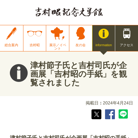
総合案内
吉村昭
展示／イベ
友の会
information
アクセス
ント
津村節子氏と吉村司氏が企
画展「吉村昭の手紙」を観
覧されました
掲載日
2024年4月24日
津村節子氏と吉村司氏が企画展「吉村昭の手紙」