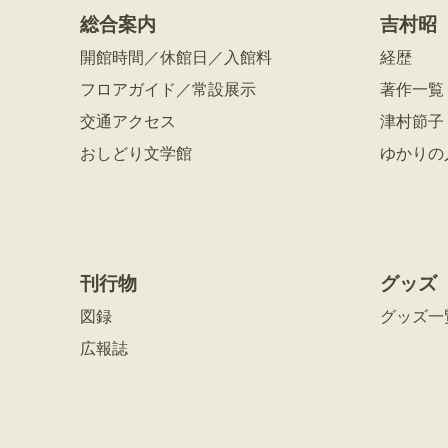
総合案内
吉村昭
開館時間／休館日／入館料
経歴
フロアガイド／常設展示
著作一覧
交通アクセス
津村節子
おしどり文学館
ゆかりの
刊行物
グッズ
図録
グッズ一
広報誌