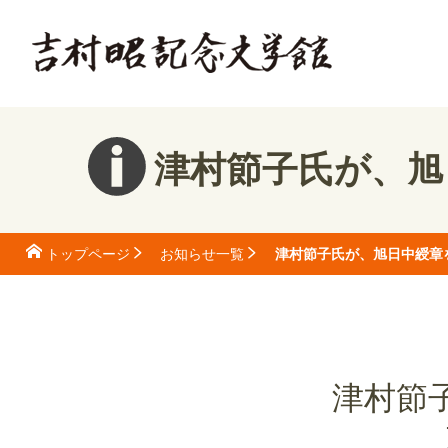
津村節子氏が、旭
津村節子氏が、旭日中綬章
トップページ
お知らせ一覧
津村節