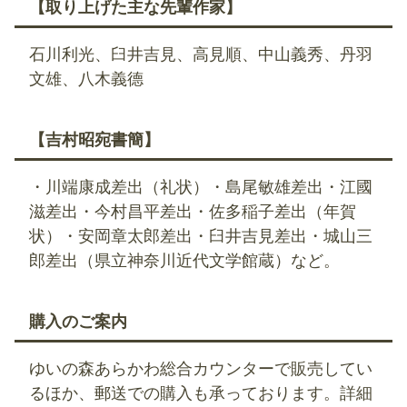
【取り上げた主な先輩作家】
石川利光、臼井吉見、高見順、中山義秀、丹羽
文雄、八木義德
【吉村昭宛書簡】
・川端康成差出（礼状）・島尾敏雄差出・江國
滋差出・今村昌平差出・佐多稲子差出（年賀
状）・安岡章太郎差出・臼井吉見差出・城山三
郎差出（県立神奈川近代文学館蔵）など。
購入のご案内
ゆいの森あらかわ総合カウンターで販売してい
るほか、郵送での購入も承っております。詳細