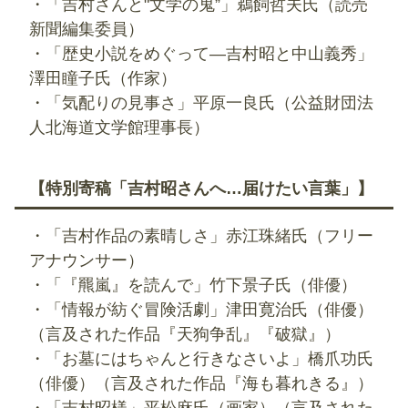
・「吉村さんと"文学の鬼”」鵜飼哲夫氏（読売
新聞編集委員）
・「歴史小説をめぐって―吉村昭と中山義秀」
澤田瞳子氏（作家）
・「気配りの見事さ」平原一良氏（公益財団法
人北海道文学館理事長）
【特別寄稿「吉村昭さんへ…届けたい言葉」】
・「吉村作品の素晴しさ」赤江珠緒氏（フリー
アナウンサー）
・「『羆嵐』を読んで」竹下景子氏（俳優）
・「情報が紡ぐ冒険活劇」津田寛治氏（俳優）
（言及された作品『天狗争乱』『破獄』）
・「お墓にはちゃんと行きなさいよ」橋爪功氏
（俳優）（言及された作品『海も暮れきる』）
・「吉村昭様」平松麻氏（画家）（言及された