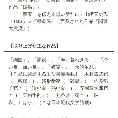
作品『破船』）
・「「事実」を伝える思い新たに」山﨑直史氏
（TBSテレビ報道局）（言及された作品『関東
大震災』）
【取り上げた主な作品】
「殉国」、「羆嵐」、「海も暮れきる」、「冷
い夏、熱い夏」、「破獄」、「天狗争乱」
【作品に関連する主な書簡掲載】・木村盛武宛
（「羆嵐」）、緒形拳宛（「破獄」）、佐多稲
子宛＊（「冷い夏、熱い夏」）、安岡章太郎宛
＊（「天狗争乱」）、丸谷才一宛＊（「破
獄」）ほか。（＊は日本近代文学館蔵）