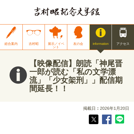
総合案内
吉村昭
展示／イベ
友の会
information
アクセス
ント
【映像配信】朗読「神尾晋
一郎が読む「私の文学漂
流」「少女架刑」」配信期
間延長！！
掲載日
2026年1月20日