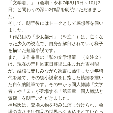
「文学者」」（会期：令和7年8月9日～10月3
日）と関わりの深い2作品を朗読いただきまし
た。
そして、朗読後にはトークとして感想等を伺い
ました。
１作品目の「少女架刑」（※注１）は、亡くな
った少女の視点で、自身が解剖されていく様子
を描いた短篇小説です。
また、２作品目の「私の文学漂流」（※注２）
は、現在の荒川区東日暮里に生まれた吉村昭
が、結核に苦しみながら読書に熱中した少年時
代を経て、その後小説家を目指した軌跡を描い
た自伝的随筆です。その中から同人雑誌「文学
者」や「Ｚ」が登場する「第四章 同人雑誌と
質店」を朗読いただきました。
神尾氏は、登場人物を巧みに演じ分けられ、会
場の皆さまは作品の世界へ引き込まれていらっ