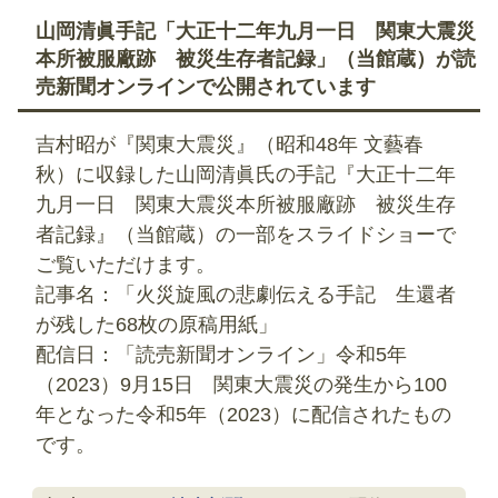
山岡清眞手記「大正十二年九月一日 関東大震災
本所被服廠跡 被災生存者記録」（当館蔵）が読
売新聞オンラインで公開されています
吉村昭が『関東大震災』（昭和48年 文藝春
秋）に収録した山岡清眞氏の手記『大正十二年
九月一日 関東大震災本所被服廠跡 被災生存
者記録』（当館蔵）の一部をスライドショーで
ご覧いただけます。
記事名：「火災旋風の悲劇伝える手記 生還者
が残した68枚の原稿用紙」
配信日：「読売新聞オンライン」令和5年
（2023）9月15日 関東大震災の発生から100
年となった令和5年（2023）に配信されたもの
です。