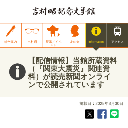
総合案内
吉村昭
展示／イベ
友の会
information
アクセス
ント
【配信情報】当館所蔵資料
（『関東大震災』関連資
料）が読売新聞オンライ
ンで公開されています
掲載日
2025年8月30日