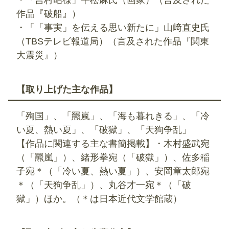
作品『破船』）
・「「事実」を伝える思い新たに」山﨑直史氏
（TBSテレビ報道局）（言及された作品『関東
大震災』）
【取り上げた主な作品】
「殉国」、「羆嵐」、「海も暮れきる」、「冷
い夏、熱い夏」、「破獄」、「天狗争乱」
【作品に関連する主な書簡掲載】・木村盛武宛
（「羆嵐」）、緒形拳宛（「破獄」）、佐多稲
子宛＊（「冷い夏、熱い夏」）、安岡章太郎宛
＊（「天狗争乱」）、丸谷才一宛＊（「破
獄」）ほか。（＊は日本近代文学館蔵）