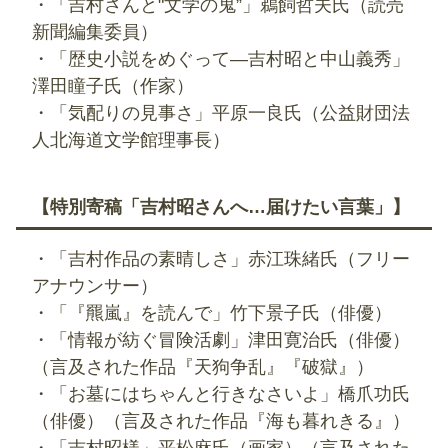
・「吉村さんと"文学の鬼”」鵜飼哲夫氏（読売
新聞編集委員）
・「歴史小説をめぐって―吉村昭と中山義秀」
澤田瞳子氏（作家）
・「気配りの見事さ」平原一良氏（公益財団法
人北海道文学館理事長）
【特別寄稿「吉村昭さんへ…届けたい言葉」】
・「吉村作品の素晴しさ」赤江珠緒氏（フリー
アナウンサー）
・「『羆嵐』を読んで」竹下景子氏（俳優）
・「情報が紡ぐ冒険活劇」津田寛治氏（俳優）
（言及された作品『天狗争乱』『破獄』）
・「お墓にはちゃんと行きなさいよ」橋爪功氏
（俳優）（言及された作品『海も暮れきる』）
・「吉村昭様」平松麻氏（画家）（言及された