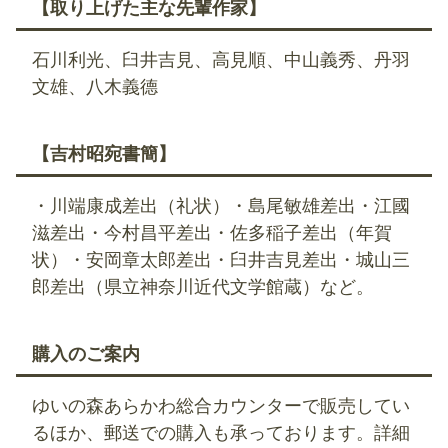
【取り上げた主な先輩作家】
石川利光、臼井吉見、高見順、中山義秀、丹羽
文雄、八木義德
【吉村昭宛書簡】
・川端康成差出（礼状）・島尾敏雄差出・江國
滋差出・今村昌平差出・佐多稲子差出（年賀
状）・安岡章太郎差出・臼井吉見差出・城山三
郎差出（県立神奈川近代文学館蔵）など。
購入のご案内
ゆいの森あらかわ総合カウンターで販売してい
るほか、郵送での購入も承っております。詳細