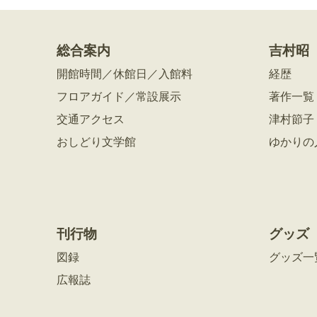
総合案内
吉村昭
開館時間／休館日／入館料
経歴
フロアガイド／常設展示
著作一覧
交通アクセス
津村節子
おしどり文学館
ゆかりの
刊行物
グッズ
図録
グッズ一
広報誌