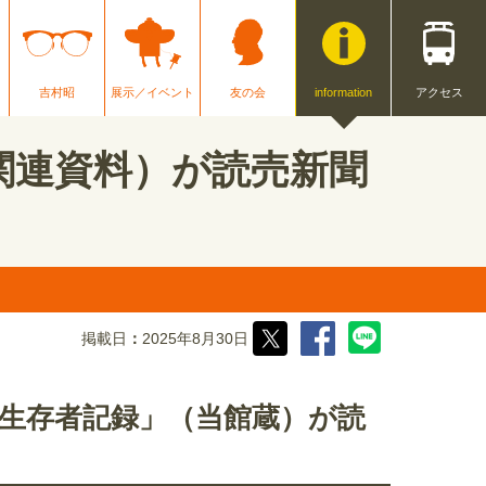
吉村昭
展示／イベント
友の会
information
アクセス
関連資料）が読売新聞
掲載日
2025年8月30日
生存者記録」（当館蔵）が読