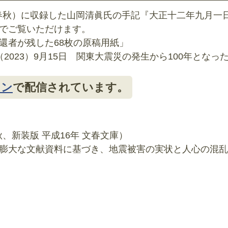
藝春秋）に収録した山岡清眞氏の手記『大正十二年九月一
でご覧いただけます。
還者が残した68枚の原稿用紙」
023）9月15日 関東大震災の発生から100年となっ
イン
で配信されています。
、新装版 平成16年 文春文庫）
膨大な文献資料に基づき、地震被害の実状と人心の混乱