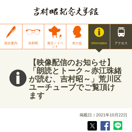
総合案内
吉村昭
展示／イベ
友の会
information
アクセス
ント
【映像配信のお知らせ】
「朗読とトーク～赤江珠緒
が読む、吉村昭～」荒川区
ユーチューブでご覧頂け
ます
掲載日
2021年10月22日