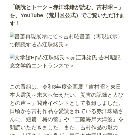
「朗読とトーク～赤江珠緒が読む、吉村昭～」
を、YouTube（荒川区公式）でご覧いただけま
す！
＜吉村昭書斎（再現展示）
で朗読する赤江珠緒氏＞
＜赤江珠緒氏 吉村昭記
念文学館エントランスで＞
この番組は、令和3年度企画展「吉村昭と東日
本大震災～未来へ伝えたい、災害の記録と人び
との声～」関連イベントとして収録しました。
日頃から吉村作品を愛読されている赤江珠緒さ
んに、短篇「梅の蕾」や『三陸海岸大津波』を
朗読いただきました。また、吉村作品の魅力