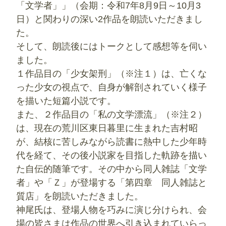
「文学者」」（会期：令和7年8月9日～10月3
日）と関わりの深い2作品を朗読いただきまし
た。
そして、朗読後にはトークとして感想等を伺い
ました。
１作品目の「少女架刑」（※注１）は、亡くな
った少女の視点で、自身が解剖されていく様子
を描いた短篇小説です。
また、２作品目の「私の文学漂流」（※注２）
は、現在の荒川区東日暮里に生まれた吉村昭
が、結核に苦しみながら読書に熱中した少年時
代を経て、その後小説家を目指した軌跡を描い
た自伝的随筆です。その中から同人雑誌「文学
者」や「Ｚ」が登場する「第四章 同人雑誌と
質店」を朗読いただきました。
神尾氏は、登場人物を巧みに演じ分けられ、会
場の皆さまは作品の世界へ引き込まれていらっ