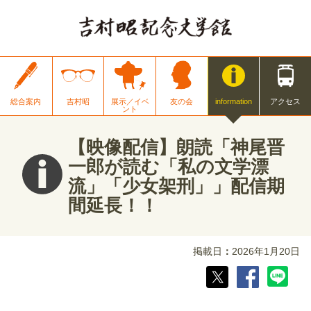
総合案内
吉村昭
展示／イベ
友の会
information
アクセス
ント
【映像配信】朗読「神尾晋
一郎が読む「私の文学漂
流」「少女架刑」」配信期
間延長！！
掲載日
2026年1月20日