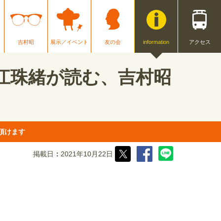
吉村昭
展示／イベント
友の会
information
アクセス
江珠緒が読む、吉村昭
頂けます
掲載日
2021年10月22日
！