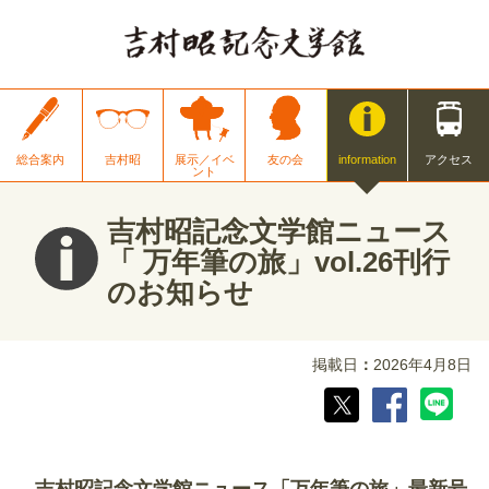
総合案内
吉村昭
展示／イベ
友の会
information
アクセス
ント
吉村昭記念文学館ニュース
「 万年筆の旅」vol.26刊行
のお知らせ
掲載日
2026年4月8日
吉村昭記念文学館ニュース「万年筆の旅」最新号