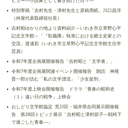
ビュー―小説家として書き続けた日々―
特別寄稿「吉村先生・津村先生と原稿用紙」川口昌洋
（舛屋代表取締役社長）
吉村昭ゆかりの地より資料紹介～いわき市立草野心平
記念文学館～「『彰義隊』執筆における郷土史家との
交流」渡邊彩（いわき市立草野心平記念文学館主任学
芸員）
令和7年度企画展開催報告「吉村昭と「文学者」」
令和7年度企画展関連イベント開催報告 朗読 神尾
晋一郎が読む「私の文学漂流」「少女架刑」
令和7年度上映会開催報告 ドラマ「青春の昭和史
（１）遠い日の戦争」上映会
おしどり文学館協定 荒川区・福井県合同展示開催報
告 第28回トピック展示「吉村昭と津村節子―戦時下
で過ごした青春―」