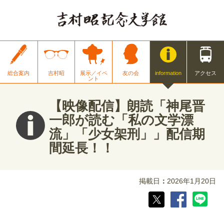
総合案内
吉村昭
展示／イベ
友の会
information
アクセス
ント
【映像配信】朗読「神尾晋
一郎が読む「私の文学漂
流」「少女架刑」」配信期
間延長！！
掲載日
2026年1月20日