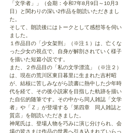
「文学者」」（会期：令和7年8月9日～10月3
日）と関わりの深い2作品を朗読いただきまし
た。
そして、朗読後にはトークとして感想等を伺い
ました。
１作品目の「少女架刑」（※注１）は、亡くな
った少女の視点で、自身が解剖されていく様子
を描いた短篇小説です。
また、２作品目の「私の文学漂流」（※注２）
は、現在の荒川区東日暮里に生まれた吉村昭
が、結核に苦しみながら読書に熱中した少年時
代を経て、その後小説家を目指した軌跡を描い
た自伝的随筆です。その中から同人雑誌「文学
者」や「Ｚ」が登場する「第四章 同人雑誌と
質店」を朗読いただきました。
神尾氏は、登場人物を巧みに演じ分けられ、会
場の皆さまは作品の世界へ引き込まれていらっ