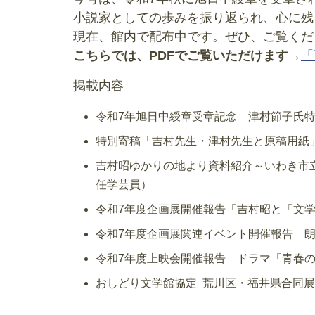
小説家としての歩みを振り返られ、心に残
現在、館内で配布中です。ぜひ、ご覧くだ
こちらでは、PDFでご覧いただけます→
「
掲載内容
令和7年旭日中綬章受章記念 津村節子氏
特別寄稿「吉村先生・津村先生と原稿用紙
吉村昭ゆかりの地より資料紹介～いわき市
任学芸員）
令和7年度企画展開催報告「吉村昭と「文
令和7年度企画展関連イベント開催報告 
令和7年度上映会開催報告 ドラマ「青春
おしどり文学館協定 荒川区・福井県合同