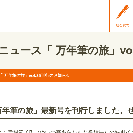
総合案内
ュース「 万年筆の旅」vol
 万年筆の旅」vol.26刊行のお知らせ
万年筆の旅」最新号を刊行しました。
れた津村節子氏（ゆいの森あらかわ名誉館長）の特別イ