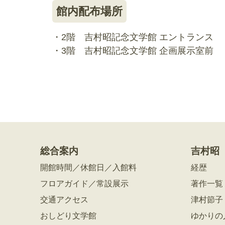
館内配布場所
・2階 吉村昭記念文学館 エントランス
・3階 吉村昭記念文学館 企画展示室前
総合案内
吉村昭
開館時間／休館日／入館料
経歴
フロアガイド／常設展示
著作一覧
交通アクセス
津村節子
おしどり文学館
ゆかりの