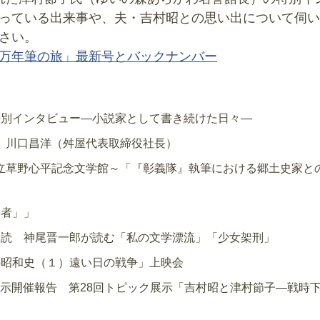
っている出来事や、夫・吉村昭との思い出について伺い
さい。
万年筆の旅」最新号とバックナンバー
特別インタビュー―小説家として書き続けた日々―
」川口昌洋（舛屋代表取締役社長）
立草野心平記念文学館～「『彰義隊』執筆における郷土史家と
学者」」
朗読 神尾晋一郎が読む「私の文学漂流」「少女架刑」
の昭和史（１）遠い日の戦争」上映会
展示開催報告 第28回トピック展示「吉村昭と津村節子―戦時