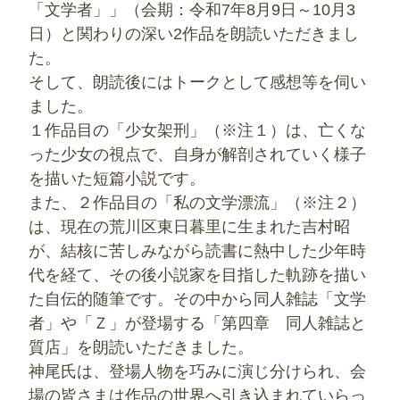
「文学者」」（会期：令和7年8月9日～10月3
日）と関わりの深い2作品を朗読いただきまし
た。
そして、朗読後にはトークとして感想等を伺い
ました。
１作品目の「少女架刑」（※注１）は、亡くな
った少女の視点で、自身が解剖されていく様子
を描いた短篇小説です。
また、２作品目の「私の文学漂流」（※注２）
は、現在の荒川区東日暮里に生まれた吉村昭
が、結核に苦しみながら読書に熱中した少年時
代を経て、その後小説家を目指した軌跡を描い
た自伝的随筆です。その中から同人雑誌「文学
者」や「Ｚ」が登場する「第四章 同人雑誌と
質店」を朗読いただきました。
神尾氏は、登場人物を巧みに演じ分けられ、会
場の皆さまは作品の世界へ引き込まれていらっ