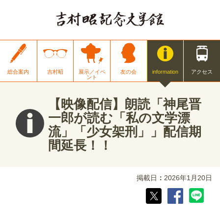
総合案内
吉村昭
展示／イベ
友の会
information
アクセス
ント
【映像配信】朗読「神尾晋
一郎が読む「私の文学漂
流」「少女架刑」」配信期
間延長！！
掲載日
2026年1月20日