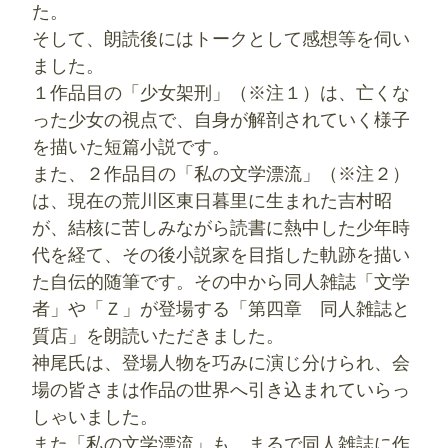
た。
そして、朗読後にはトークとして感想等を伺い
ました。
１作品目の「少女架刑」（※注１）は、亡くな
った少女の視点で、自身が解剖されていく様子
を描いた短篇小説です。
また、２作品目の「私の文学漂流」（※注２）
は、現在の荒川区東日暮里に生まれた吉村昭
が、結核に苦しみながら読書に熱中した少年時
代を経て、その後小説家を目指した軌跡を描い
た自伝的随筆です。その中から同人雑誌「文学
者」や「Ｚ」が登場する「第四章 同人雑誌と
質店」を朗読いただきました。
神尾氏は、登場人物を巧みに演じ分けられ、会
場の皆さまは作品の世界へ引き込まれていらっ
しゃいました。
また「私の文学漂流」も、まるで同人雑誌に作