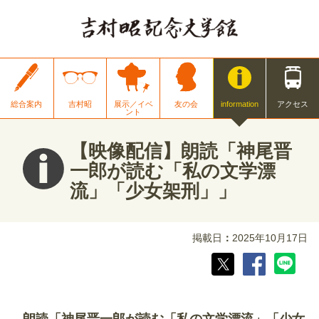
総合案内
吉村昭
展示／イベ
友の会
information
アクセス
ント
【映像配信】朗読「神尾晋
一郎が読む「私の文学漂
流」「少女架刑」」
掲載日
2025年10月17日
朗読「神尾晋一郎が読む「私の文学漂流」「少女