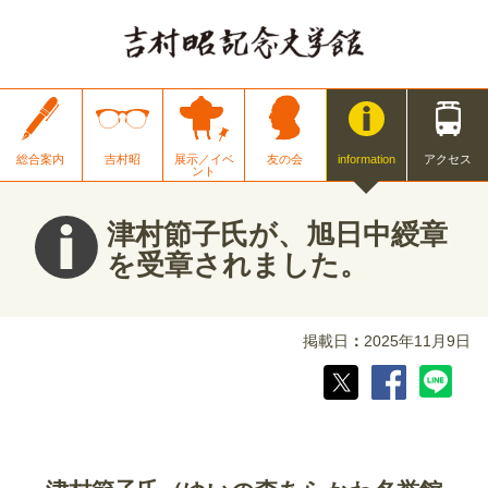
総合案内
吉村昭
展示／イベ
友の会
information
アクセス
ント
津村節子氏が、旭日中綬章
を受章されました。
掲載日
2025年11月9日