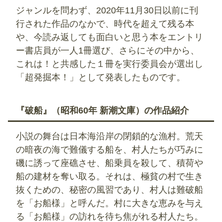
ジャンルを問わず、2020年11月30日以前に刊
行された作品のなかで、時代を超えて残る本
や、今読み返しても面白いと思う本をエントリ
ー書店員が一人1冊選び、さらにその中から、
これは！と共感した１冊を実行委員会が選出し
「超発掘本！」として発表したものです。
『破船』（昭和60年 新潮文庫）の作品紹介
小説の舞台は日本海沿岸の閉鎖的な漁村。荒天
の暗夜の海で難儀する船を、村人たちが巧みに
磯に誘って座礁させ、船乗員を殺して、積荷や
船の建材を奪い取る。それは、極貧の村で生き
抜くための、秘密の風習であり、村人は難破船
を「お船様」と呼んだ。村に大きな恵みを与え
る「お船様」の訪れを待ち焦がれる村人たち。