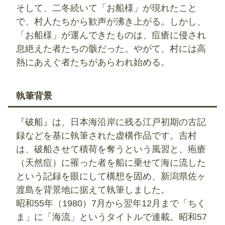
そして、二冬続いて「お船様」が現れたこと
で、村人たちから歓声が沸き上がる。しかし、
「お船様」が運んできたものは、痘瘡に侵され
息絶えた者たちの骸だった。やがて、村には高
熱にあえぐ者たちがあらわれ始める。
執筆背景
『破船』は、日本海沿岸に残る江戸初期の古記
録などを基に執筆された虚構作品です。吉村
は、破船させて積荷を奪うという風習と、疱瘡
（天然痘）に罹った者を船に乗せて海に流した
という記録を眼にして構想を固め、新潟県佐ヶ
渡島を背景地に据えて執筆しました。
昭和55年（1980）7月から翌年12月まで「ちく
ま」に「海流」というタイトルで連載。昭和57