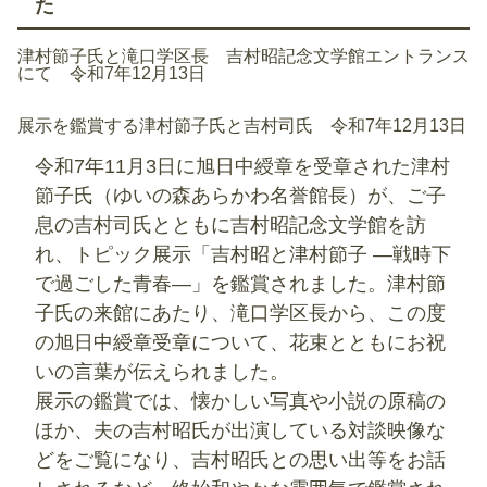
た
津村節子氏と滝口学区長 吉村昭記念文学館エントランス
にて 令和7年12月13日
展示を鑑賞する津村節子氏と吉村司氏 令和7年12月13日
令和7年11月3日に旭日中綬章を受章された津村
節子氏（ゆいの森あらかわ名誉館長）が、ご子
息の吉村司氏とともに吉村昭記念文学館を訪
れ、トピック展示「吉村昭と津村節子 ―戦時下
で過ごした青春―」を鑑賞されました。津村節
子氏の来館にあたり、滝口学区長から、この度
の旭日中綬章受章について、花束とともにお祝
いの言葉が伝えられました。
展示の鑑賞では、懐かしい写真や小説の原稿の
ほか、夫の吉村昭氏が出演している対談映像な
どをご覧になり、吉村昭氏との思い出等をお話