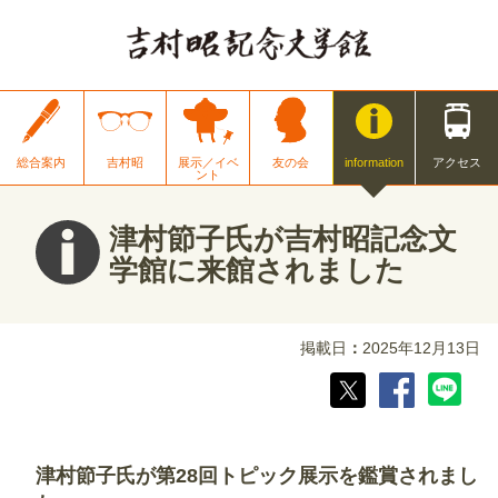
総合案内
吉村昭
展示／イベ
友の会
information
アクセス
ント
津村節子氏が吉村昭記念文
学館に来館されました
掲載日
2025年12月13日
津村節子氏が第28回トピック展示を鑑賞されまし