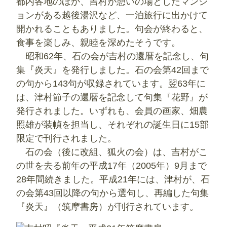
都内各地のほか、吉村が憩いの場としたマンシ
ョンがある越後湯沢など、一泊旅行に出かけて
開かれることもありました。句会が終わると、
食事を楽しみ、親睦を深めたそうです。
昭和62年、石の会が吉村の還暦を記念し、句
集『炎天』を発行しました。石の会第42回まで
の句から143句が収録されています。翌63年に
は、津村節子の還暦を記念して句集『花野』が
発行されました。いずれも、会員の画家、畑農
照雄が装幀を担当し、それぞれの誕生日に15部
限定で刊行されました。
石の会（後に改組、狐火の会）は、吉村がこ
の世を去る前年の平成17年（2005年）9月まで
28年間続きました。平成21年には、津村が、石
の会第43回以降の句から選句し、再編した句集
『炎天』（筑摩書房）が刊行されています。