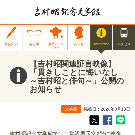
総合案内
吉村昭
展示／イベ
友の会
information
アクセス
ント
【吉村昭関連証言映像】
「貫きしことに悔いなし
～吉村昭と俳句～」公開の
お知らせ
掲載日
2020年9月18日
文学館
吉村昭記念文学館では、常設展示室2階に映像