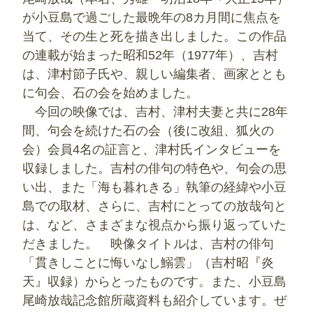
が小豆島で過ごした最晩年の8カ月間に焦点を
当て、その生と死を描き出しました。この作品
の連載が始まった昭和52年（1977年）、吉村
は、津村節子氏や、親しい編集者、画家ととも
に句会、石の会を始めました。
今回の映像では、吉村、津村夫妻と共に28年
間、句会を続けた石の会（後に改組、狐火の
会）会員4名の証言と、津村氏インタビューを
収録しました。吉村の俳句の特色や、句会の思
い出、また「海も暮れきる」執筆の経緯や小豆
島での取材、さらに、吉村にとっての放哉句と
は、など、さまざまな視点から振り返っていた
だきました。 映像タイトルは、吉村の俳句
「貫きしことに悔いなし鰯雲」（吉村昭『炎
天』収録）からとったものです。また、小豆島
尾崎放哉記念館所蔵資料も紹介しています。ぜ