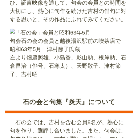
ひ、証言映像を通して、句会の会員との時間を
大切にし、熱心に句作を続けた吉村の俳句に対
する思いと、その作品にふれてみてください。
句会石の会の会員と越後湯沢駅前の喫茶店で
昭和63年5月 津村節子氏蔵
左より畑農照雄、小島香、影山勲、根岸勲、石
倉昌治（俳号、石寒太）、天野敬子、津村節
子、吉村昭
石の会と句集『炎天』について
石の会では、吉村を含む会員8名が、熱心に
句を作り、選評し合いました。また、句会は、