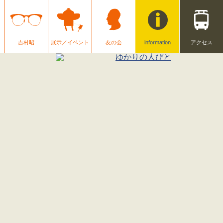
吉村昭
展示／イベント
友の会
information
アクセス