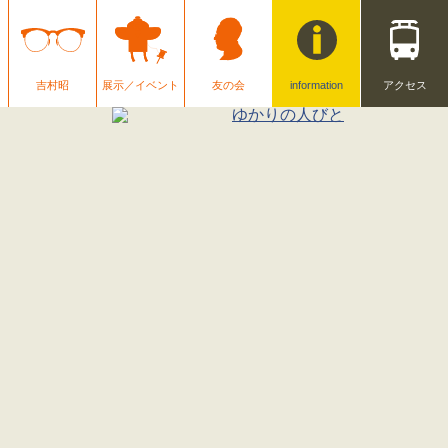
吉村昭
展示／イベント
友の会
information
アクセス