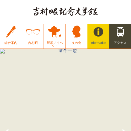
総合案内
吉村昭
展示／イベ
友の会
information
アクセス
ント