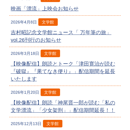
映画「漂流」上映会お知らせ
2026年4月8日
文学館
吉村昭記念文学館ニュース「 万年筆の旅」
vol.26刊行のお知らせ
2026年3月18日
文学館
【映像配信】朗読とトーク「津田寛治が読む
『破獄』『果てなき便り』」配信期間を延長
いたします
2026年1月20日
文学館
【映像配信】朗読「神尾晋一郎が読む「私の
文学漂流」「少女架刑」」配信期間延長！！
2025年12月13日
文学館