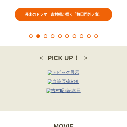
幕末のドラマ 吉村昭が描く「桜田門外ノ変」
1
2
3
4
5
6
7
8
9
10
PICK UP！
MOVIE