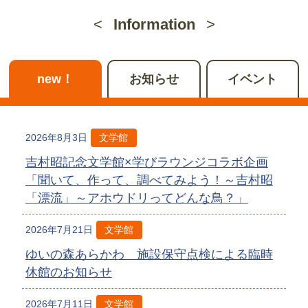
Information
new！
お知らせ
イベント
2026年8月3日
文学館
吉村昭記念文学館×学びラウンジコラボ企画
「聞いて、作って、調べてみよう！～吉村昭
「漂流」～アホウドリってどんな鳥？」
2026年7月21日
文学館
ゆいの森あらかわ 施設保守点検による臨時
休館のお知らせ
2026年7月11日
文学館