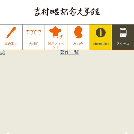
総合案内
吉村昭
展示／イベ
友の会
information
アクセス
ント