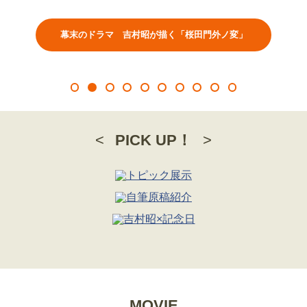
幕末のドラマ 吉村昭が描く「桜田門外ノ変」
1
2
3
4
5
6
7
8
9
10
PICK UP！
MOVIE