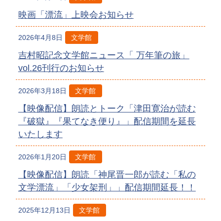
映画「漂流」上映会お知らせ
2026年4月8日
文学館
吉村昭記念文学館ニュース「 万年筆の旅」
vol.26刊行のお知らせ
2026年3月18日
文学館
【映像配信】朗読とトーク「津田寛治が読む
『破獄』『果てなき便り』」配信期間を延長
いたします
2026年1月20日
文学館
【映像配信】朗読「神尾晋一郎が読む「私の
文学漂流」「少女架刑」」配信期間延長！！
2025年12月13日
文学館