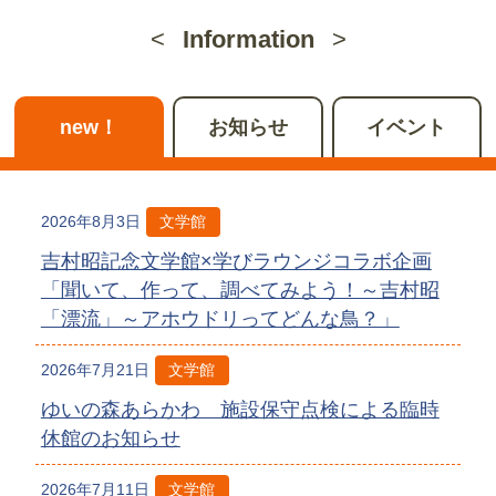
Information
new！
お知らせ
イベント
2026年8月3日
文学館
吉村昭記念文学館×学びラウンジコラボ企画
「聞いて、作って、調べてみよう！～吉村昭
「漂流」～アホウドリってどんな鳥？」
2026年7月21日
文学館
ゆいの森あらかわ 施設保守点検による臨時
休館のお知らせ
2026年7月11日
文学館