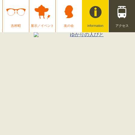
吉村昭
展示／イベント
友の会
information
アクセス