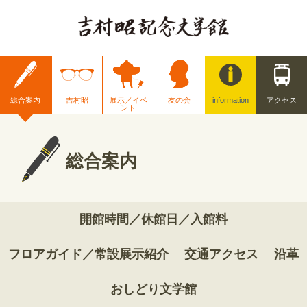
総合案内
吉村昭
展示／イベ
友の会
information
アクセス
ント
総合案内
開館時間／休館日／入館料
フロアガイド／常設展示紹介
交通アクセス
沿革
おしどり文学館