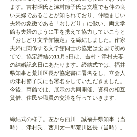
ます。吉村昭氏と津村節子氏は文壇でも仲の良
い夫婦であることが知られており、仲睦まじい
夫婦の象徴である「おしどり」に倣い、両文学
館も夫婦のように手を携えて協力していこうと
『おしどり文学館協定』を締結しました。作家
夫婦に関係する文学館同士の協定は全国で初め
てで、協定締結の11月5日は、吉村・津村夫妻
の結婚記念日にあたります。締結式では、福井
県知事と荒川区長が協定書に署名をし、立会人
の津村節子氏にも署名をしていただきました。
今後、両館では、展示の共同開催、資料の相互
貸借、住民や職員の交流を行っていきます。
締結式の様子。左から西川一誠福井県知事（当
時）、津村氏、西川太一郎荒川区長（当時）。