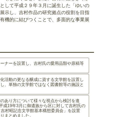
として平成２９年３月に誕生した「ゆいの
展示し、吉村作品の研究拠点の役割を目指
有機的に結びつくことで、多面的な事業展
コーナーを設置し、吉村氏の愛用品類や原稿等
文化活動の更なる醸成に資する文学館を設置し
慮し、単独の文学館ではなく図書館等の施設と
館のあり方について様々な視点から検討を進
平成19年3月に御遺族から区に対して吉村氏の
）吉村昭記念文学館基本構想委員会」を設置
取りまとめました。