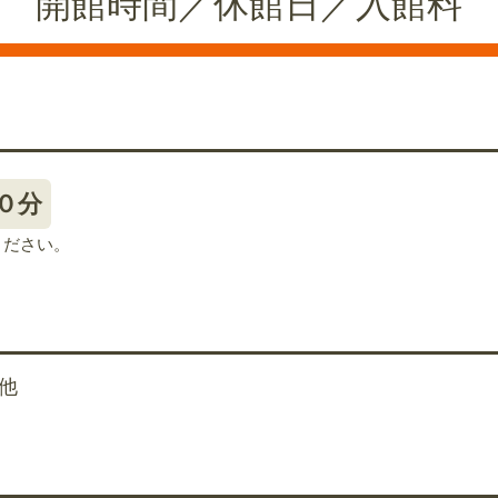
開館時間／休館日／入館料
０分
ください。
他