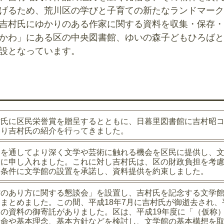
げるため、荒川区の学びと子育ての新たなランドマーク
吉村氏にゆかりのある作家に関する資料を収集・保存・
かわ」にある区の中央図書館、ゆいの森子どもひろばと
設となっています。
村氏に区民栄誉賞を贈呈するとともに、日暮里図書館に吉村昭
より吉村氏の紹介を行ってきました。
品を通してより深く文学や芸術に触れる機会を区民に提供し、
氏に申し入れました。これに対し吉村氏は、区の財政負担を考
を条件に文学館の設置を承諾し、資料提供を約束しました。
館のあり方に関する懇談会」を設置し、吉村氏を記念する文学
まとめました。この間、平成18年7月に吉村氏が御逝去され、
の資料の御寄託がありました。区は、平成19年度に「（仮称
使命や基本理念、基本方針などを検討し、文学館の基本構想を