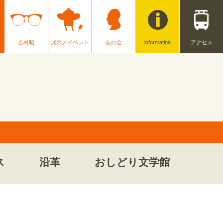
吉村昭
展示／イベント
友の会
information
アクセス
ス
沿革
おしどり文学館