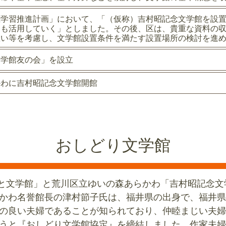
涯学習推進計画」において、「（仮称）吉村昭記念文学館を設
ても活用していく」としました。その後、区は、貴重な資料の
思い等を考慮し、文学館設置条件を満たす設置場所の検討を進
文学館友の会」を設立
かわに吉村昭記念文学館開館
おしどり文学館
るさと文学館」と荒川区立ゆいの森あらかわ「吉村昭記念
かわ名誉館長の津村節子氏は、福井県の出身で、福井県
の良い夫婦であることが知られており、仲睦まじい夫婦
うと『おしどり文学館協定』を締結しました。作家夫婦