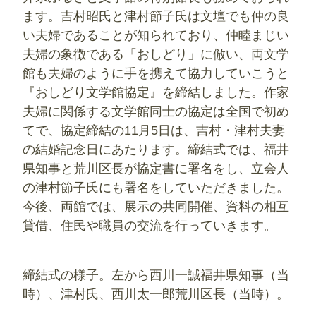
ます。吉村昭氏と津村節子氏は文壇でも仲の良
い夫婦であることが知られており、仲睦まじい
夫婦の象徴である「おしどり」に倣い、両文学
館も夫婦のように手を携えて協力していこうと
『おしどり文学館協定』を締結しました。作家
夫婦に関係する文学館同士の協定は全国で初め
てで、協定締結の11月5日は、吉村・津村夫妻
の結婚記念日にあたります。締結式では、福井
県知事と荒川区長が協定書に署名をし、立会人
の津村節子氏にも署名をしていただきました。
今後、両館では、展示の共同開催、資料の相互
貸借、住民や職員の交流を行っていきます。
締結式の様子。左から西川一誠福井県知事（当
時）、津村氏、西川太一郎荒川区長（当時）。