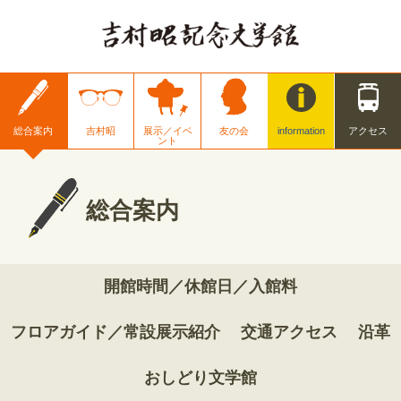
総合案内
吉村昭
展示／イベ
友の会
information
アクセス
ント
総合案内
開館時間／休館日／入館料
フロアガイド／常設展示紹介
交通アクセス
沿革
おしどり文学館